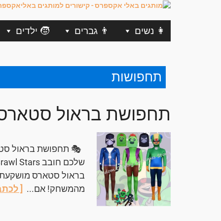
👩 נשים
👨 גברים
🧒 ילדים
תחפושות
תחפושת בראול סטארס
🎭 תחפושת בראול סטאר
בראול סטארס מושקעת, צ
מהמשחק! אם...
[ לכתב