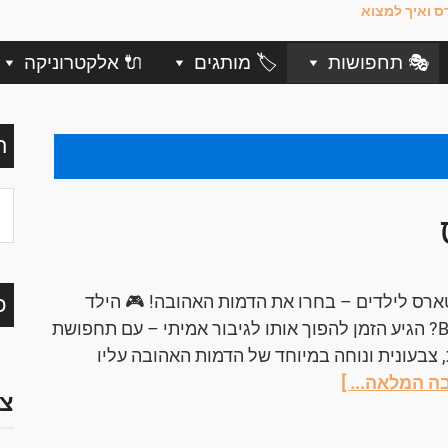
🎭 תחפושות
🏷️ מותגים
🔌 אלקטרוניקה
ח
ס לילדים – בחרו את הדמות האהובה! 🎮 הילד
כ
שלכם חובב Brawl Stars? הגיע הזמן להפוך אותו לגיבור אמיתי – עם תחפושת
בעונית ונוחה במיוחד של הדמות האהובה עליו
ה המלאה... ]
צמ