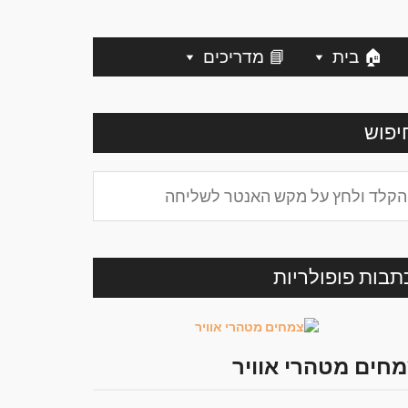
🏠 בית
📘 מדריכים
יפוש
תבות פופולריות
חים מטהרי אוויר