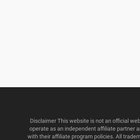
Disclaimer This website is not an official w
operate as an independent affiliate partner
with their affiliate program policies. All tr