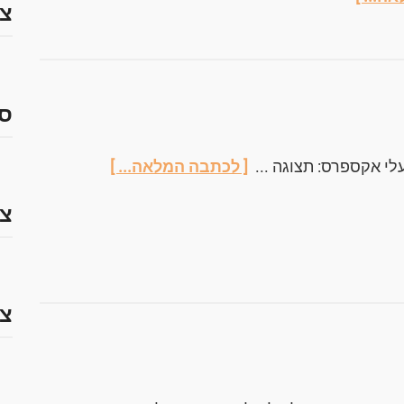
צמ
ס
לי אקספרס: תצוגה ...
[ לכתבה המלאה... ]
צמ
צמ