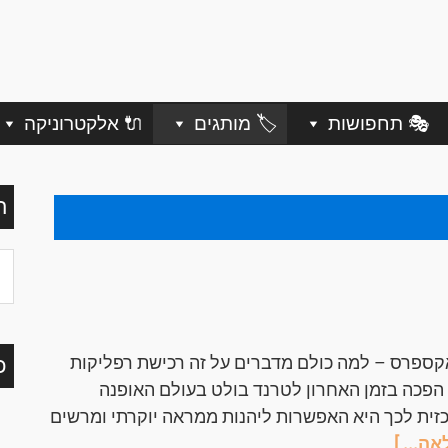
🎭 תחפושות
🏷️ מותגים
🔌 אלקטרוניקה
ח
קספרס – למה כולם מדברים על זה רכישת רפליקות
כ
שעונים דרך AliExpress הפכה בזמן האחרון לטרנד בולט בעולם האופנה
זית לכך היא האפשרות ליהנות ממראה יוקרתי ומרשים
ה... ]