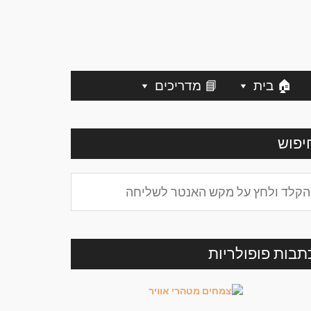
🏠 בית
📘 מדריכים
יפוש
תבות פופולריות