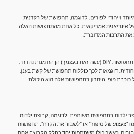
יוחד וייחודי לפורים. לדוגמה, תחפושת של רקדנית
של אינדיאנית אמריקאית. כל אחת מהתחפושות האלה
 את התרבות המדוברת.
ישנן תחפושות שניתן להכין בבית בקלות יחסית. תחפושות DIY (עשה זאת בעצמך) הן הזדמנות נהדרת
יחודית. דוגמאות לכך כוללות תחפושת של קשת בענן,
וכבת פופ. היתרון בתחפושות אלה הוא היכולת
פר ילדות בתחפושת משותפת. לדוגמה, קבוצת ילדות
ו “צעצוע של סיפור” או “לשבור את הקרח”. תחפושות
פורים, כאשר כולן משתתפות יחד כחלק מקבוצה אחת.