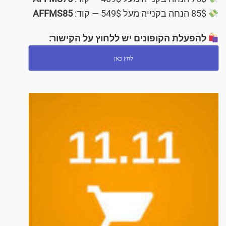
‎85$ הנחה בקנייה מעל ‎549$ — קוד:
AFFMS85
להפעלת הקופונים יש ללחוץ על הקישור:
לחץ כאן