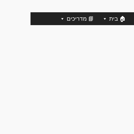
🏠 בית
📘 מדריכים