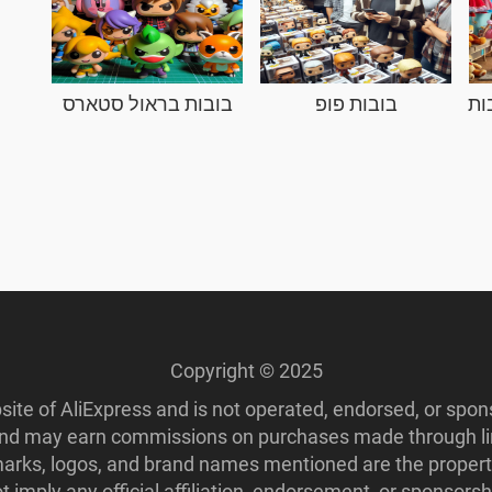
ות
בובות פופ
בובות בראול סטארס
Copyright © 2025
ebsite of AliExpress and is not operated, endorsed, or spo
 and may earn commissions on purchases made through lin
ademarks, logos, and brand names mentioned are the propert
imply any official affiliation, endorsement, or sponsorshi