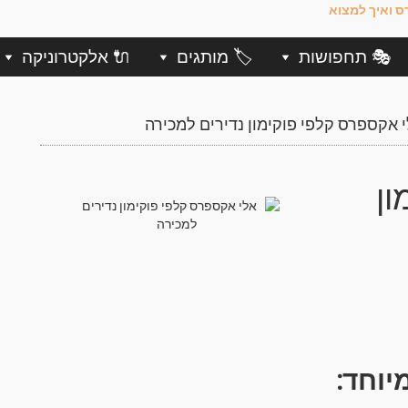
🎭 תחפושות
🏷️ מותגים
🔌 אלקטרוניקה
 אקספרס קלפי פוקימון נדירים למכירה
ון
יוחד: