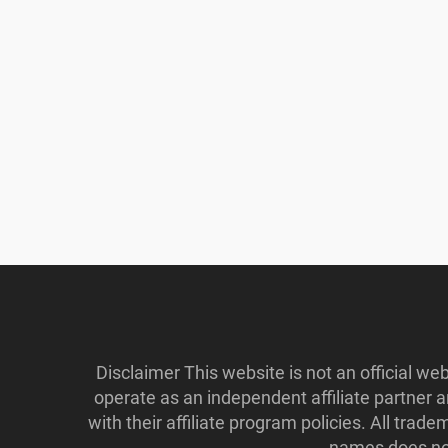
Disclaimer This website is not an official w
operate as an independent affiliate partner
with their affiliate program policies. All tr
names does not 