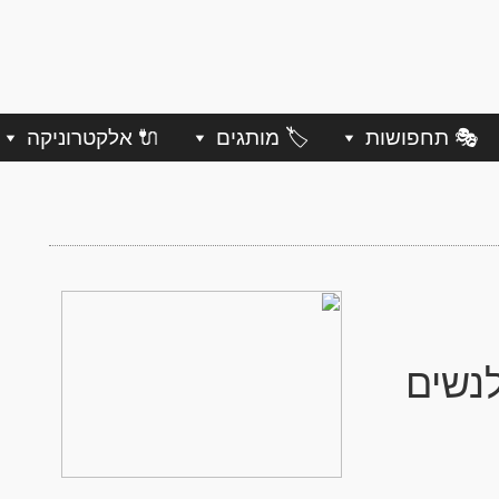
🎭 תחפושות
🏷️ מותגים
🔌 אלקטרוניקה
לנשים