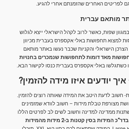
 גם לפריטים האחרים שהזמנתם אחרי להגיע.
תר מותאם עברית
מגוון שפות, כאשר לרוב לקהל הישראלי ייצא לגלוש
ות למצוא תחפושות באלי אקספרס בעברית מכיוון
 הצרכן הישראלי והקניות שכבר נעשו באתר מותאם
חפושות מאד דומות לתחפושות שנמכרים בחנויות
 כשתגלשו באלי אקספרס בעברית כנסו לקישור הבא.
ך יודעים איזו מידה להזמין?
 חשוב לדעת היטב את המידה שאותה רוצים להזמין.
פושת מצורפת טבלת מידות – חשוב לוודא שמזמינים
תנות ממדינה למדינה וחשוב לשים לב לפרטים הללו
בדר”כ המידות בסין קטנות ב-2 מידות מהמידות
, כך שאם המידה שלכם לדוגמה הוא Large, המידה שתתאים לכם בסין הוא XXL. תוכלו