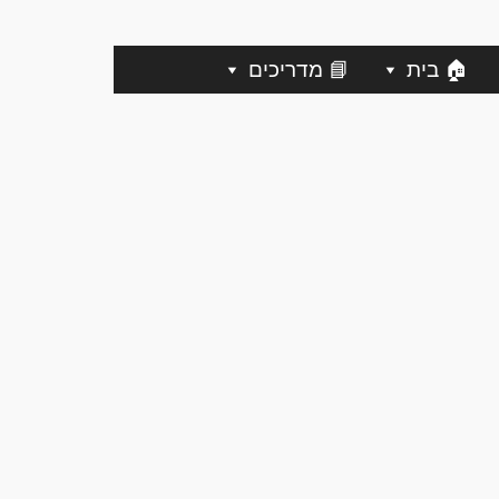
🏠 בית
📘 מדריכים