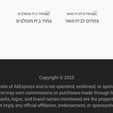
צמחים לבית מואר
צמחי בית מומלצים
Copyright © 2025
ebsite of AliExpress and is not operated, endorsed, or spo
 and may earn commissions on purchases made through lin
ademarks, logos, and brand names mentioned are the propert
imply any official affiliation, endorsement, or sponsorshi