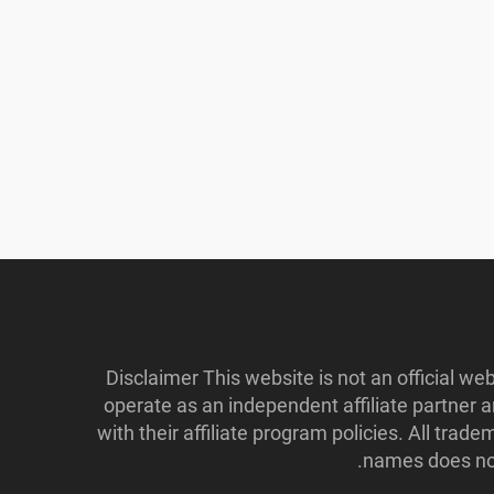
Disclaimer This website is not an official w
operate as an independent affiliate partner
with their affiliate program policies. All tr
names does not 