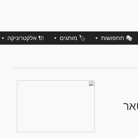
🎭 תחפושות
🏷️ מותגים
🔌 אלקטרוניקה
אר