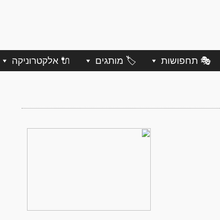
🎭 תחפושות
🏷️ מותגים
🔌 אלקטרוניקה