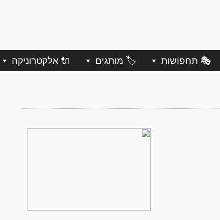
🎭 תחפושות
🏷️ מותגים
🔌 אלקטרוניקה