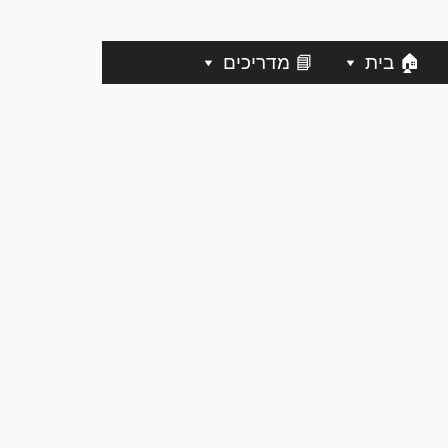
🏠 בית
📘 מדריכים