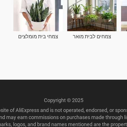
צמחים לבית מואר
צמחי בית מומלצים
Copyright © 2025
ebsite of AliExpress and is not operated, endorsed, or spo
 and may earn commissions on purchases made through lin
ademarks, logos, and brand names mentioned are the propert