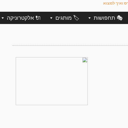
🎭 תחפושות
🏷️ מותגים
🔌 אלקטרוניקה