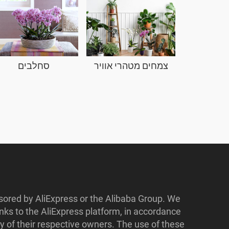
צמחים מטהרי אוויר
סחלבים
nsored by AliExpress or the Alibaba Group. We
ks to the AliExpress platform, in accordance
y of their respective owners. The use of these