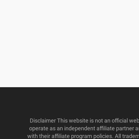
Disclaimer This website is not an official w
operate as an independent affiliate partner
with their affiliate program policies. All tr