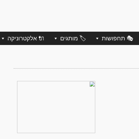
🎭 תחפושות
🏷️ מותגים
🔌 אלקטרוניקה