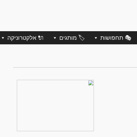
🎭 תחפושות
🏷️ מותגים
🔌 אלקטרוניקה