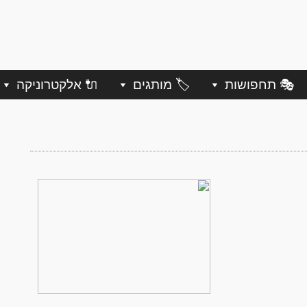
🎭 תחפושות
🏷️ מותגים
🔌 אלקטרוניקה