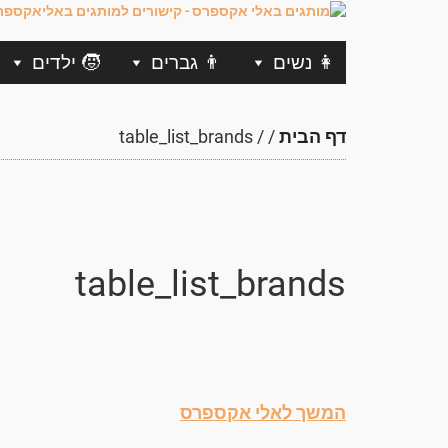
👩 נשים
👨 גברים
🧒 ילדים
דף הבית
/
/
table_list_brands
table_list_brands
המשך לאלי אקספרס