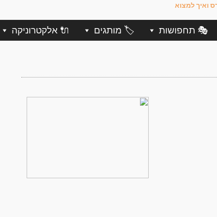
🎭 תחפושות
🏷️ מותגים
🔌 אלקטרוניקה