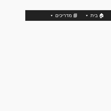
🏠 בית
📘 מדריכים