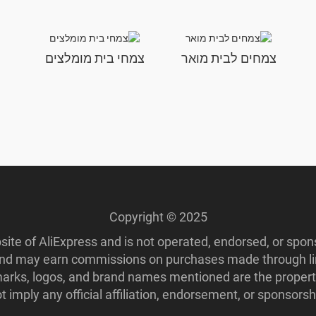
צמחים לבית מואר
צמחי בית מומלצים
Copyright © 2025
ebsite of AliExpress and is not operated, endorsed, or spo
 and may earn commissions on purchases made through lin
ademarks, logos, and brand names mentioned are the propert
imply any official affiliation, endorsement, or sponsorshi