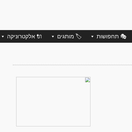
🎭 תחפושות
🏷️ מותגים
🔌 אלקטרוניקה