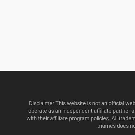
Disclaimer This website is not an official w
operate as an independent affiliate partner
with their affiliate program policies. All tr
names does not 