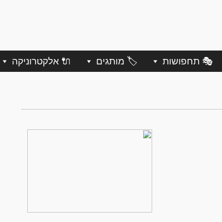
🎭 תחפושות
🏷️ מותגים
🔌 אלקטרוניקה