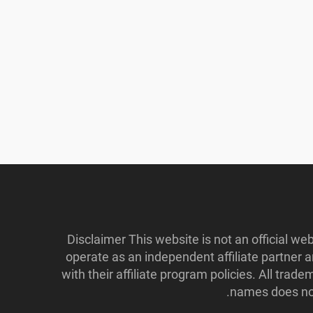
Disclaimer This website is not an official w
operate as an independent affiliate partner
with their affiliate program policies. All tr
names does not 