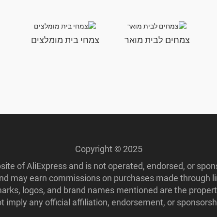
צמחים לבית מואר
צמחי בית מומלצים
Copyright © 2025
ebsite of AliExpress and is not operated, endorsed, or spo
 and may earn commissions on purchases made through lin
ademarks, logos, and brand names mentioned are the propert
imply any official affiliation, endorsement, or sponsorshi