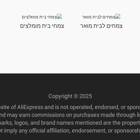
צמחים לבית מואר
צמחי בית מומלצים
Copyright © 2025
ebsite of AliExpress and is not operated, endorsed, or spo
 and may earn commissions on purchases made through lin
ademarks, logos, and brand names mentioned are the propert
imply any official affiliation, endorsement, or sponsorshi