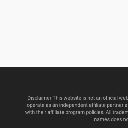
Disclaimer This website is not an official w
operate as an independent affiliate partner
with their affiliate program policies. All tr
names does not 