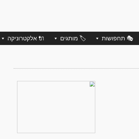
🎭 תחפושות
🏷️ מותגים
🔌 אלקטרוניקה