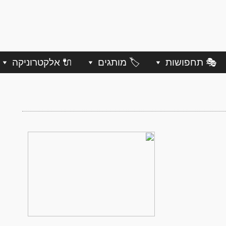
🎭 תחפושות
🏷️ מותגים
🔌 אלקטרוניקה