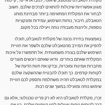
מקלדת לטאבלט סמסונג, שיאומי, לנובו או אייפד, קיימות
מגוון אפשרויות שיכולות להתאים לצרכים שלכם. חשוב
לבחור את המקלדת המתאימה ביותר מבחינת מותג
הטאבלט, חיבור, נוחות השימוש, עמידות ופונקציות
נוספות, וליהנות מעבודה נוחה ויעילה בכל מקום.
באמצעות בחירה נכונה של מקלדת לטאבלט, תוכלו
להפיק את המירב מהטאבלט שלכם ולשפר את חוויית
השימוש שלכם בצורה משמעותית. אל תתפשרו על איכות
המקלדת שאתם בוחרים. וודאו שאתם רוכשים מוצרים
מחברות אמינות ומוכרות, ובדקו את חוות הדעת של
לקוחות קודמים. כך תוכלו להבטיח שההשקעה שלכם
במקלדת לטאבלט תהיה משתלמת ותספק לכם חוויית
שימוש נוחה ומועילה במשך שנים רבות.
זכרו, מקלדת לטאבלט היא לא רק פריט טכנולוגי, אלא גם
דרך להוסיף נוחות ויעילות לחיי היומיום שלכם. בין אם